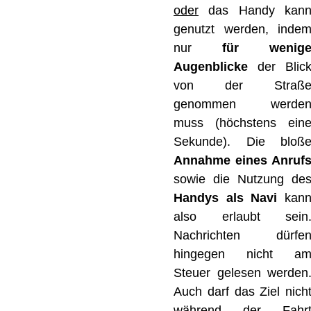
oder
das Handy kan
genutzt werden, inde
nur
für wenig
Augenblicke
der Blic
von der Straß
genommen werde
muss (höchstens ein
Sekunde). Die bloß
Annahme eines Anruf
sowie die Nutzung de
Handys als Navi
kan
also erlaubt sein
Nachrichten dürfe
hingegen nicht a
Steuer gelesen werden
Auch darf das Ziel nich
während der Fahr