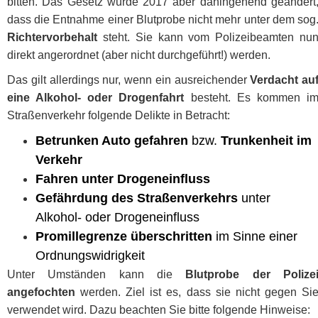
bitten. Das Gesetz wurde 2017 aber dahingehend geändert
dass die Entnahme einer Blutprobe nicht mehr unter dem sog
Richtervorbehalt
steht. Sie kann vom Polizeibeamten nu
direkt angerordnet (aber nicht durchgeführt!) werden.
Das gilt allerdings nur, wenn ein ausreichender
Verdacht au
eine Alkohol- oder Drogenfahrt
besteht. Es kommen i
Straßenverkehr folgende Delikte in Betracht:
Betrunken Auto gefahren
bzw.
Trunkenheit im
Verkehr
Fahren unter Drogeneinfluss
Gefährdung des Straßenverkehrs
unter
Alkohol- oder Drogeneinfluss
Promillegrenze überschritten
im Sinne einer
Ordnungswidrigkeit
Unter Umständen kann die
Blutprobe der Polize
angefochten
werden. Ziel ist es, dass sie nicht gegen Si
verwendet wird. Dazu beachten Sie bitte folgende Hinweise: