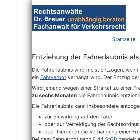
Zum
Inhalt
wechseln
Startseite
Entziehung der Fahrerlaubnis als
Die Fahrerlaubnis wird meist entzogen, wen
ein
Fahrverbot
verhängt wird. Der Entzug der
Wird jemand wegen einer Straftat zu einer Fre
zu sechs Monaten
die Fahrerlaubnis entziehe
Die Fahrerlaubnis kann insbesondere entzog
zur Einwirkung auf den Täter
oder zur Verteidigung der Rechtsordnung
oder hierdurch die Verhängung einer Fre
Bei dem Fahrverbot nach
§ 44 StGB
handelt e