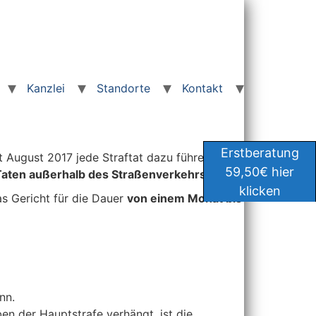
Kanzlei
Standorte
Kontakt
Erstberatung
t August 2017 jede Straftat dazu führen, dass
59,50€ hier
Taten außerhalb des Straßenverkehrs
geht.
klicken
as Gericht für die Dauer
von einem Monat bis
nn.
en der Hauptstrafe verhängt, ist die