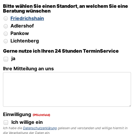
Bitte wählen Sie einen Standort, an welchem Sie eine
Beratung wünschen
Friedrichshain
Adlershof
Pankow
Lichtenberg
Gerne nutze ich Ihren 24 Stunden TerminService
ja
Ihre Mitteilung an uns
Einwilligung
(Pflichtfeld)
Ich willige ein
Ich habe die
Datenschutzerklärung
gelesen und verstanden und willige hiermit in
die Verarbeitung der Daten ein.