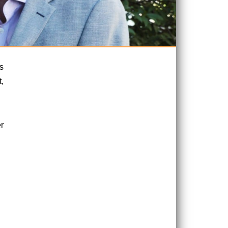
s
,
r